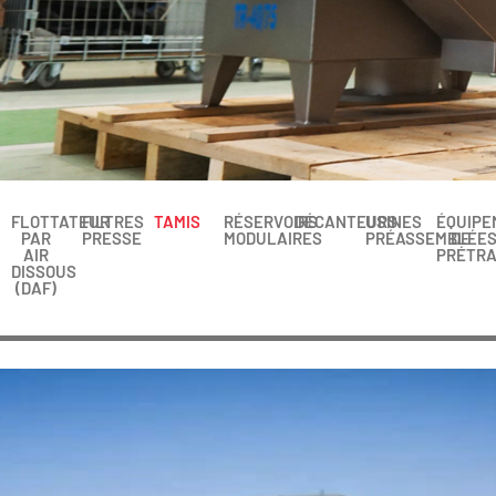
FLOTTATEUR
FILTRES
TAMIS
RÉSERVOIRS
DÉCANTEURS
USINES
ÉQUIPE
PAR
PRESSE
MODULAIRES
PRÉASSEMBLÉE
DE
AIR
PRÉTRA
DISSOUS
(DAF)