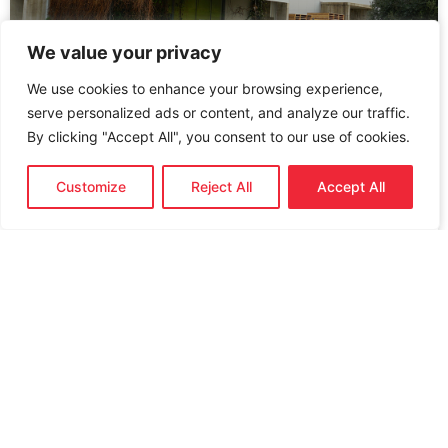
We value your privacy
We use cookies to enhance your browsing experience,
serve personalized ads or content, and analyze our traffic.
By clicking "Accept All", you consent to our use of cookies.
Visite des étudiants de l’IES Las Salinas,
Customize
Reject All
Accept All
Laguna de Duero (Valladolid, Espagne)
LIRE PLUS
décembre 19, 2024
Charger plus