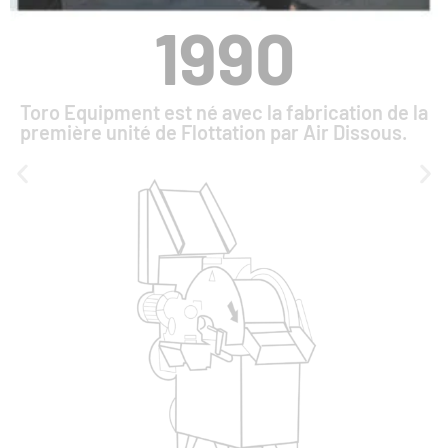
1990
Toro Equipment est né avec la fabrication de la
première unité de Flottation par Air Dissous.