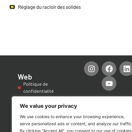
Réglage du racloir des solides
Web
Politique de
confidentialité
Mentions légales
Politique de cookies
We value your privacy
Accessibilité
We use cookies to enhance your browsing experience,
Politiques de qualité
serve personalized ads or content, and analyze our traffic
By clicking "Accept All", you consent to our use of cookies