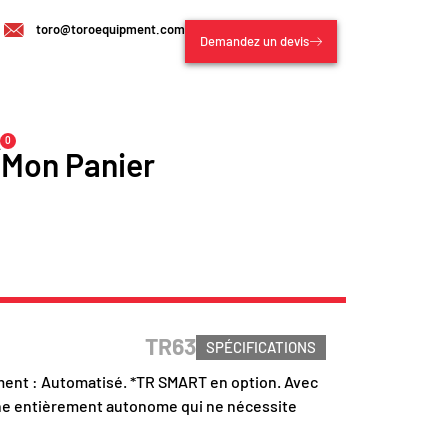
toro@toroequipment.com
Demandez un devis
0
Mon Panier
TR63
SPÉCIFICATIONS
ement : Automatisé. *TR SMART en option. Avec
ne entièrement autonome qui ne nécessite