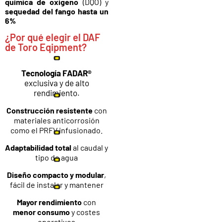
química de oxígeno
(DQO) y
sequedad del fango hasta un
6%
¿Por qué elegir el DAF
de Toro Eqipment?
Tecnología FADAR®
exclusiva y de alto
rendimiento.
Construcción resistente
con
materiales anticorrosión
como el PRFV infusionado.
Adaptabilidad total
al caudal y
tipo de agua
Diseño compacto y modular
,
fácil de instalar y mantener
Mayor rendimiento
con
menor consumo
y costes
operativos