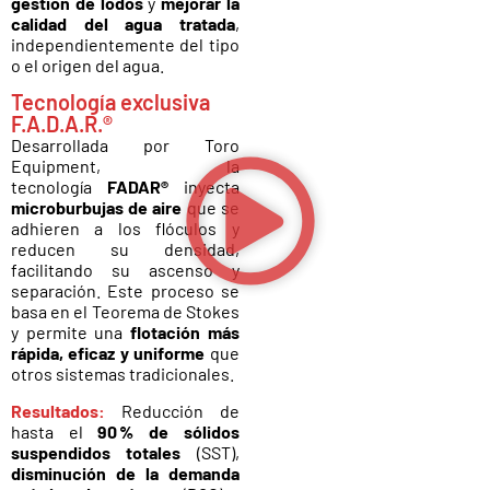
gestión de lodos
y
mejorar la
calidad del agua tratada
,
independientemente del tipo
o el origen del agua.
Tecnología exclusiva
F.A.D.A.R.®
Desarrollada por Toro
Equipment, la
tecnología
FADAR®
inyecta
microburbujas de aire
que se
adhieren a los flóculos y
reducen su densidad,
facilitando su ascenso y
separación. Este proceso se
basa en el Teorema de Stokes
y permite una
flotación más
rápida, eficaz y uniforme
que
otros sistemas tradicionales.
Resultados:
R
educción de
hasta el
90 % de sólidos
suspendidos totales
(SST),
disminución de la demanda