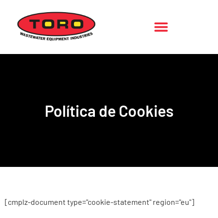
Política de Cookies
[cmplz-document type="cookie-statement" region="eu"]